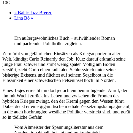
10€
«
Baltic Jazz Breeze
Lina Bó
»
Ein außergewöhnliches Buch – aufwühlender Roman
und packender Politthriller zugleich.
Zermürbt von gefährlichen Einsätzen als Kriegsreporter in aller
Welt, kündigt Carlo Reinardy den Job. Kurz darauf erkrankt seine
junge Frau schwer und stirbt wenig später. Völlig am Boden
zerstört, zieht Carlo einen radikalen Schlussstrich unter seine
bisherige Existenz und flüchtet auf seinem Segelboot in die
Einsamkeit einer schwedischen Felseninsel hoch im Norden.
Eines Tages erreicht ihn dort jedoch ein beunruhigender Anruf, der
ihn mit Wucht zurück ins Leben und zwischen die Fronten des
hybriden Krieges zwingt, den der Kreml gegen den Westen führt.
Dabei deckt er eine gigan- tische mediale Zersetzungskampagne auf,
in die auch hochrangige westliche Politiker verstrickt sind, und gerät
so in tödliche Gefahr.
Vom Altmeister der Spannungsliteratur aus dem
Norden: topaktuell, brisant und ungeschminkt.