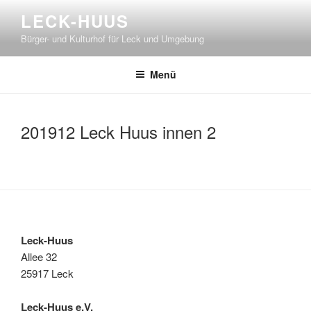
Zum
LECK-HUUS
Inhalt
Bürger- und Kulturhof für Leck und Umgebung
springen
Menü
201912 Leck Huus innen 2
Leck-Huus
Allee 32
25917 Leck
Leck-Huus e.V.