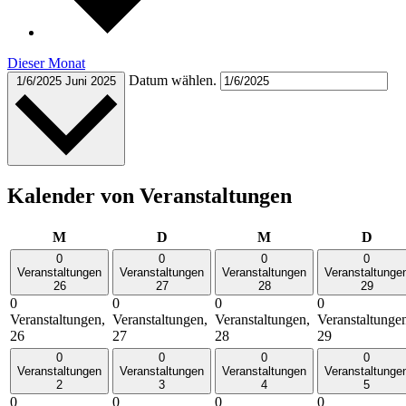
Dieser Monat
Datum wählen.
1/6/2025
Juni 2025
Kalender von Veranstaltungen
Montag
Dienstag
Mittwoch
Donn
M
D
M
D
0
0
0
0
Veranstaltungen
Veranstaltungen
Veranstaltungen
Veranstaltunge
26
27
28
29
0
0
0
0
Veranstaltungen,
Veranstaltungen,
Veranstaltungen,
Veranstaltunge
26
27
28
29
0
0
0
0
Veranstaltungen
Veranstaltungen
Veranstaltungen
Veranstaltunge
2
3
4
5
0
0
0
0