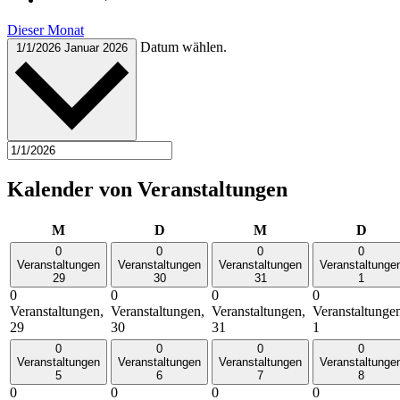
Dieser Monat
Datum wählen.
1/1/2026
Januar 2026
Kalender von Veranstaltungen
Montag
Dienstag
Mittwoch
Donn
M
D
M
D
0
0
0
0
Veranstaltungen
Veranstaltungen
Veranstaltungen
Veranstaltunge
29
30
31
1
0
0
0
0
Veranstaltungen,
Veranstaltungen,
Veranstaltungen,
Veranstaltunge
29
30
31
1
0
0
0
0
Veranstaltungen
Veranstaltungen
Veranstaltungen
Veranstaltunge
5
6
7
8
0
0
0
0